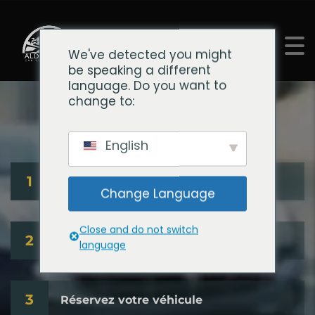
+212 688-409000
We've detected you might
be speaking a different
language. Do you want to
change to:
RÉSERVATION
English
1
Votre itinéraire
Change Language
Close and do not switch
2
Sélectionnez Véhicule / Add-ons
language
3
Réservez votre véhicule